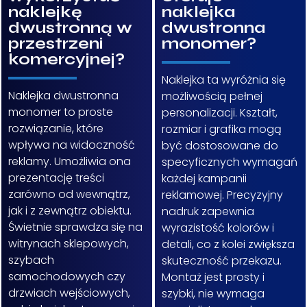
naklejkę
naklejka
dwustronną w
dwustronna
przestrzeni
monomer?
komercyjnej?
Naklejka ta wyróżnia się
Naklejka dwustronna
możliwością pełnej
monomer to proste
personalizacji. Kształt,
rozwiązanie, które
rozmiar i grafika mogą
wpływa na widoczność
być dostosowane do
reklamy. Umożliwia ona
specyficznych wymagań
prezentację treści
każdej kampanii
zarówno od wewnątrz,
reklamowej. Precyzyjny
jak i z zewnątrz obiektu.
nadruk zapewnia
Świetnie sprawdza się na
wyrazistość kolorów i
witrynach sklepowych,
detali, co z kolei zwiększa
szybach
skuteczność przekazu.
samochodowych czy
Montaż jest prosty i
drzwiach wejściowych,
szybki, nie wymaga