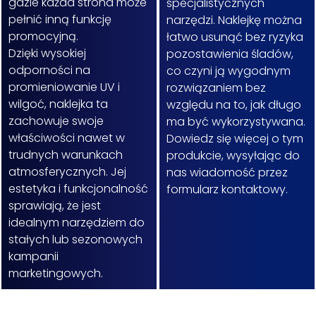
gdzie każda strona może
specjalistycznych
pełnić inną funkcję
narzędzi. Naklejkę można
promocyjną.
łatwo usunąć bez ryzyka
Dzięki wysokiej
pozostawienia śladów,
odporności na
co czyni ją wygodnym
promieniowanie UV i
rozwiązaniem bez
wilgoć, naklejka ta
względu na to, jak długo
zachowuje swoje
ma być wykorzystywana.
właściwości nawet w
Dowiedz się więcej o tym
trudnych warunkach
produkcie, wysyłając do
atmosferycznych. Jej
nas wiadomość przez
estetyka i funkcjonalność
formularz kontaktowy.
sprawiają, że jest
idealnym narzędziem do
stałych lub sezonowych
kampanii
marketingowych.