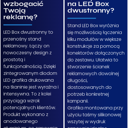
wzbogacić
na LED Box
Twoją
dwustronny?
reklamę?
Stand LED Box wyróżnia
LED Box dwustronny to
się możliwością łączenia
przenośny stand
kilku modułów w większe
reklamowy. Łączy on
konstrukcje za pomocą
nowoczesny design z
konektorów dołączonych
prostotą i
do zestawu. Ułatwia to
funkcjonalnością. Dzięki
stworzenie ścianek
zintegrowanym diodom
reklamowych dowolnej
LED grafika drukowana
długości,
na tkaninie jest wyraźna i
dostosowanych do
intensywna. To z kolei
potrzeb konkretnej
przyciąga wzrok
kampanii.
potencjalnych klientów.
Grafika montowana przy
Produkt wykonano z
użyciu taśmy silikonowej
anodowanego
wszytej w wydruk