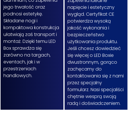
aluminium, co zapewnia
zapewnia idealne
jego trwałość oraz
napięcie i estetyczny
podnosi estetykę.
wygląd. Certyfikat CE
Składane nogi i
potwierdza wysoką
kompaktowa konstrukcja
jakość wykonania i
ułatwiają zaś transport i
bezpieczeństwo
montaż. Dzięki temu LED
użytkowania produktu.
Box sprawdza się
Jeśli chcesz dowiedzieć
zarówno na targach,
się więcej o LED Boxie
eventach, jak i w
dwustronnym, gorąco
przestrzeniach
zachęcamy do
handlowych.
kontaktowania się z nami
przez specjalny
formularz. Nasi specjaliści
chętnie wesprą swoją
radą i doświadczeniem.