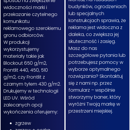
sposób na zwiększenie
budynków, ogrodzeniach
widoczności marki i
lub specjalnych
przekazanie czytelnego
konstrukcjach sprawia, że
komunikatu
reklama jest widoczna z
reklamowego szerokiemu
daleka, co zwiększa jej
gronu odbiorców.
skuteczność i zasięg.
W produkcji
Masz do nas
wykorzystujemy
szczegółowe pytania lub
materiały takie jak
potrzebujesz pomocy w
Blockout 650 g/m2,
wyborze optymalnego
Frontlit 440, 450, 510
rozwiązania? Skontaktuj
g/m2, czy Frontlit z
się z nami np. przez
czarnym tyłem 430 g/m2.
formularz – wspólnie
Drukujemy w technologii
stworzymy baner, który
LED UV. Wśród
wyróżni Twoją markę w
zalecanych opcji
przestrzeni miejskiej.
wykończenia oferujemy:
zgrzew